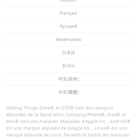
Français
Pусский
Nederlands
日本語
한국어
中文(简体)
中文(繁體)
Getting Things Done® et GTD® sont des marques
déposées de la David Allen Company,iPhone®, iPad® et
Mac® sont des marques déposées d'Apple Inc., Android®
est une marque déposée de Google Inc., Linux® est une
marque déposée de Linus Torvalds et toutes les marques