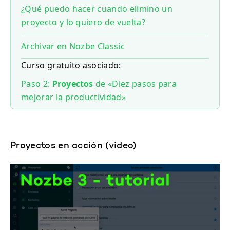
¿Qué puedo hacer cuando elimino un
proyecto y lo quiero de vuelta?
Archivar en Nozbe Classic
Curso gratuito asociado:
Paso 2:
Proyectos
de «Diez pasos para
mejorar la productividad»
Proyectos en acción (video)